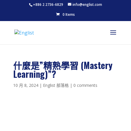
+886 2 2736-6829
info@englist.com
0 Items
什麼是”精熟學習 (Mastery
Learning)”?
10 月 8, 2024
|
Englist 部落格
|
0 comments